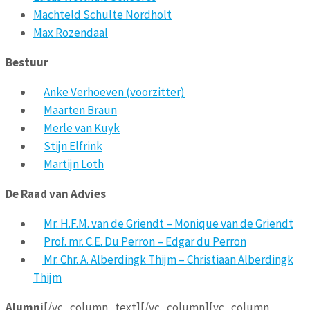
Machteld Schulte Nordholt
Max Rozendaal
Bestuur
Anke Verhoeven (voorzitter)
Maarten Braun
Merle van Kuyk
Stijn Elfrink
Martijn Loth
De Raad van Advies
Mr. H.F.M. van de Griendt – Monique van de Griendt
Prof. mr. C.E. Du Perron – Edgar du Perron
Mr. Chr. A. Alberdingk Thijm – Christiaan Alberdingk
Thijm
Alumni
[/vc_column_text][/vc_column][vc_column